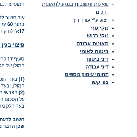
שאלות ותשובות בנוגע לתאונות
המופיעות ב
דרכים
עוד חשוב לד
ייצוג ע"י עורך דין
בתוך
נזקי גוף
17א' לחוק הגנת השכר.
נזקי רכוש
תאונות עבודה
פיצוי בגין
ביטוח לאומי
סעיף
דיני ביטוח
המולן של הס
דיני עבודה
תחומי עיסוק נוספים
(1) בעד ה
צור קשר
המולן, ובעד
על הסכום הכ
בעד חלק מחודש תשו
חשוב לדעת 
שכן הדבר מ