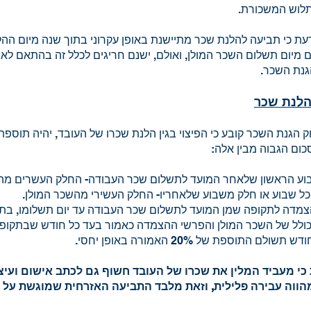
תלוש המשכורת.
עת כי תביעה להלנת שכר מתיישנת באופן עקרוני בתוך שנה מיום ההלנ
 60 ימים מיום תשלום השכר המולן, ואולם, ישנם חריגים לכלל זה בהתאם ל
 הלנת שכר
 17 לחוק הגנת השכר קובע כי הפיצוי בגין הלנת שכרו של העובד, יהיה תוספ
כום הגבוה מבין אלה:
שבוע הראשון שלאחר המועד לתשלום שכר העבודה- החלק העשרים מ
 כל שבוע או חלק משבוע שלאחריו- החלק העשירי מהשכר המולן.
ולל של השכר המולן והפרשי ההצמדה כאמור בעד כל חודש שבתקופ
לם התוספת של 20% האמורה באופן יחסי.
כי מעביד המלין את שכרו של העובד חשוף גם לכתב אישום ועיצו
הווה עבירה פלילית, וזאת מלבד התביעה האזרחית שמוגשת על יד