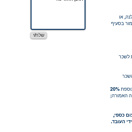
ה, או
אמור בסעיף
שלח/י
ת לשכר
השכר
(2) הפרשי הצמדה לתקופה שמן המועד לתשלום שכר העבודה עד יום תשלומו, בתוספת 20%
ה האמורה;
ם כספי,
י העובד.