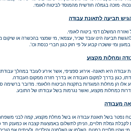
גיש תביעה לתאונת עבודה
ואזרח המשלם דמי ביטוח לאומי.
להגשת תביעה הינו עובד שכיר, עצמאי, מי שמצוי בהכשרה או שיקום מק
מעון ומי ששכרו קבוע על פי חוק כגון חברי כנסת וכו'.
ודה ומחלות מקצוע
ת עבודה היא תאונה- אירוע ספציפי, אשר אירע לעובד במהלך עבודתו
דתו, כגון בדרך למקום העבודה או בדרך חזרה ממקום העבודה.
 אלו הן מחלות המוגדות בתקנות הביטוח הלאומי. מדובר ברשימה ס
רות כמחלות מקצוע, ואשר נגרמות בשל עבודתו של התובע.
אה מעבודה
ח נפטר בשל תאונת עבודה או בשל מחלת מקצוע, קמה לבני משפחת
 לקבלת גמלת תלויים, הניתן לתשלום באמצעות קצבה או כמענק חד פ
 מי שהיו תלויים במנוח, האלמן או האלמנה והילדים, ולעיתים אף הורים