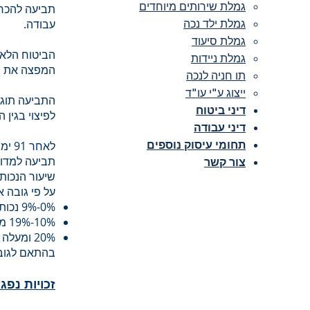
גמלת שירותים מיוחדים
תביעה להכרת
עבודה.
גמלת ילד נכה
גמלת סיעוד
הביטוח הלאו
גמלת ניידות
המפצה את הנ
תו חניה לנכה
ייצוג ע"י עו"ד
התביעה תוגש
דיני ביטוח
לפיצוי בגין 
דיני עבודה
תחומי עיסוק נוספים
לאחר
תביעה למדור
צור קשר
שיעור הנכות
על פי גובה א
0%-9% נכות אינם מזכים בפיצוי.
10%-19% מזכים בפיצוי חד פעמי.
20% ומע
בהתאם לגובה
זכויות נפג