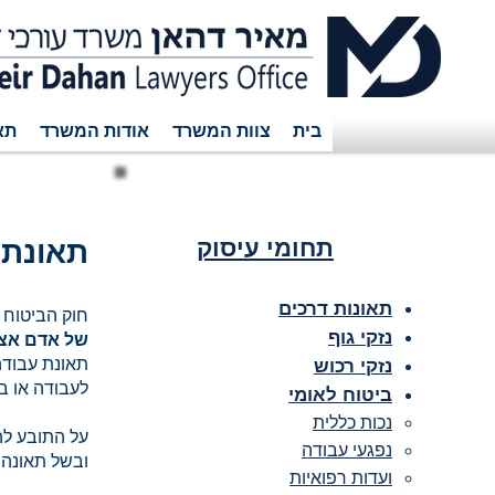
בית
צוות המשרד
אודות המשרד
תא
תחומי עיסוק
תאונת 
תאונות דרכים
חוק הביטוח 
נזקי גוף
של אדם אצל
תאונת עבודה
נזקי רכוש
לעבודה או ב
ביטוח לאומי
נכות כללית
על התובע לה
נפגעי עבודה
ובשל תאונה ז
ועדות רפואיות