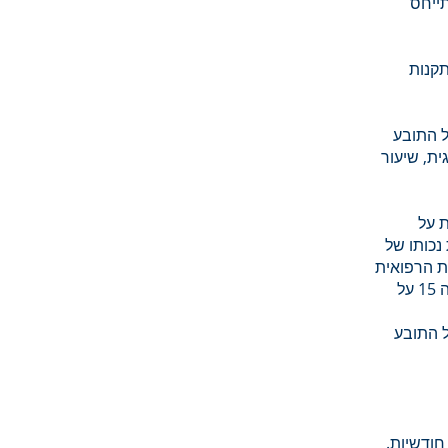
תייחס
תקנות
ל התובע
ורתופדית, ו- 10% נכות נוירולוגית, שיעור
 על
הגדיל את נכותו של
כות הרפואית
שתיקבע לו היא נמוכה יחסית להשפעתה על תפקודו של הפסנתרן ולכן תופעל תקנה 15 על
ל התובע