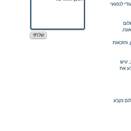
די לנפגעי
לום
ונה.
שלח/י
 והזכאות
 יגיש
בע את
לום נקבע