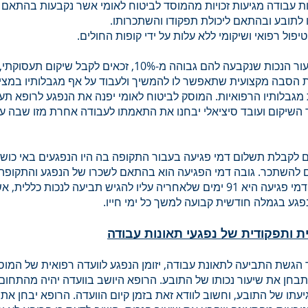
ות עבודה מגיעות זכויות מהמוסד לביטוח לאומי אשר נקבעות בהתאם ל
 לתובע ובהתאם ליכולת תפקודו והשתכרותו.
יפול רפואי ושיקומי ללא עלות על ידי קופות החולים.
נפגעים ששיעור הנכות שנקבעה להם גבוהה מ-10%, זכאים לקבל שיק
 הסבה מקצועית שתאפשר לו להמשיך ולעבוד על אף מגבלותיו במצי
גבלותיו הרפואיות. המוסק לביטוח לאומי יפנה את הנפגע לרופא תע
 השיקום ועובד סיציאלי יבחנו את התאמתו לעבודה אחרת מזו שבה עס
ם לקבלת תשלום דמי פגיעה בעבור התקופה בה היו הנפגעים באי כוש
לים להשתכר. גובה דמי הפגיעה הוא בהתאם לשכרו של הנפגע והתקופה
יקבל הנפגע דמי פגיעה היא 91 ימים שלאחריה עליו להגיש תביעה לנכות כללית,
פגע בגמלה חודשית קבועה למשך כל ימי חייו.
ת ותפקודית של נפגעי תאונות עבודה
הגשת התביעה לתאונת עבודה, יזומן הנפגע לוועדה רפואית של המוס
תבחן את שיעור נכותו של התובע. הרופא היושב בוועדה יהיה מהתחום
יעתו של התובע, וחשוב לוודא זאת בזמן קיום הוועדה. הרופא יבחן את 