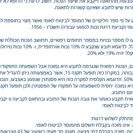
ובעות מהתאונה וייקבע את שיעור הנכות. חשוב לדעת כי הרופא לא י
ות שיש לתובע ושאינם קשורות לתאונה.
 על פי ספר הליקויים של המוסד לביטוח לאומי ואשר מצוי בתוספת ל
 (קביעת דרגת נכות לנפגעי עבודה) תשט"ז – 1956‏.
ו לו מספר נכויות במספר תחומים רפואיים, תחושב הנכות הכוללת ש
באופן משוקלל. לדוגמא תובע שנקבע לו 10% נכות א
 19% ולא 20%.
, הנכות רפואית שנגרמה לתובע היא נמוכה אבל השפעתה התפקודית
התובע היא גבוהה, במקרה כזה תופעל תקנה 15, אשר באמצעותה ניתן ל
התובע בעד 50%. הדוגמא הקלסית למקרה כזה היא פסנתרן שנפגע באצבעו, הנ
עם התובע.
אית תקבע כאמור את גובה הנכות של התובע ובהתאם לקביעה זו יקב
 לביטוח לאומי.
מתחלק לשלוש דרגות: